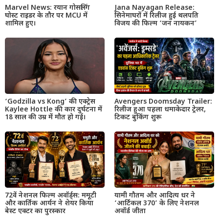
Marvel News: रयान गोसलिंग
Jana Nayagan Release:
घोस्ट राइडर के तौर पर MCU में
सिनेमाघरों में रिलीज हुई थलपति
शामिल हुए।
विजय की फिल्म ‘जन नायकन’
‘Godzilla vs Kong’ की एक्ट्रेस
Avengers Doomsday Trailer:
Kaylee Hottle की कार दुर्घटना में
रिलीज हुआ पहला धमाकेदार ट्रेलर,
18 साल की उम्र में मौत हो गई।
टिकट बुकिंग शुरू
72वें नेशनल फिल्म अवॉर्ड्स: ममूटी
यामी गौतम और आदित्य धर ने
और कार्तिक आर्यन ने शेयर किया
‘आर्टिकल 370’ के लिए नेशनल
बेस्ट एक्टर का पुरस्कार
अवॉर्ड जीता