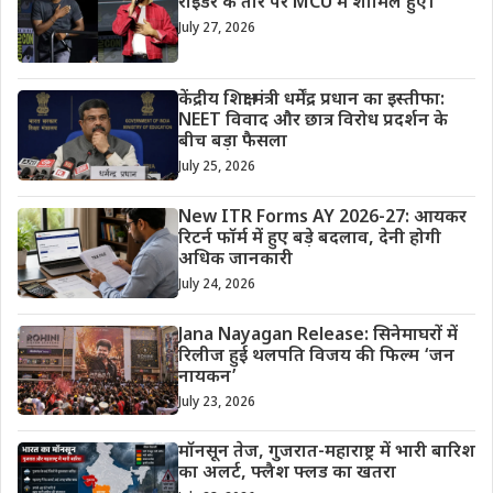
राइडर के तौर पर MCU में शामिल हुए।
July 27, 2026
केंद्रीय शिक्षा मंत्री धर्मेंद्र प्रधान का इस्तीफा:
NEET विवाद और छात्र विरोध प्रदर्शन के
बीच बड़ा फैसला
July 25, 2026
New ITR Forms AY 2026-27: आयकर
रिटर्न फॉर्म में हुए बड़े बदलाव, देनी होगी
अधिक जानकारी
July 24, 2026
Jana Nayagan Release: सिनेमाघरों में
रिलीज हुई थलपति विजय की फिल्म ‘जन
नायकन’
July 23, 2026
मॉनसून तेज, गुजरात-महाराष्ट्र में भारी बारिश
का अलर्ट, फ्लैश फ्लड का खतरा