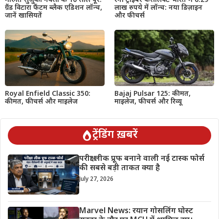
मारुति सुजुकी नेक्सा के 10 साल पूरे:
रेनो ट्राइबर फेसलिफ्ट भारत में 6.29
ग्रैंड विटारा फैंटम ब्लैक एडिशन लॉन्च,
लाख रुपये में लॉन्च: नया डिज़ाइन
जानें खासियतें
और फीचर्स
Royal Enfield Classic 350:
Bajaj Pulsar 125: कीमत,
कीमत, फीचर्स और माइलेज
माइलेज, फीचर्स और रिव्यू
ट्रेंडिंग ख़बरें
परीक्षा लीक प्रूफ बनाने वाली नई टास्क फोर्स
की सबसे बड़ी ताकत क्या है
July 27, 2026
Marvel News: रयान गोसलिंग घोस्ट