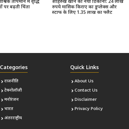
श्विक तापमान में वृद्धि
शाहरुख खान का नया ठिकाना: 24 लाख
ों पर बढ़ती चिंता
रुपये मासिक किराए का डुप्लेक्स और
स्टाफ के लिए 1.35 लाख का फ्लैट
Categories
Quick Links
राजनीति
About Us
टेक्नोलॉजी
Contact Us
मनोरंजन
Disclaimer
भारत
Privacy Policy
अंतरराष्ट्रीय