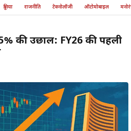
दुनिया
राजनीति
टेक्नोलॉजी
ऑटोमोबाइल
मनोर
ें 45% की उछाल: FY26 की पहली
ी