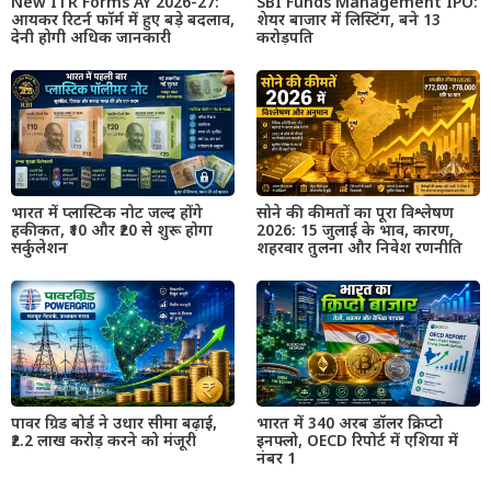
New ITR Forms AY 2026-27:
SBI Funds Management IPO:
आयकर रिटर्न फॉर्म में हुए बड़े बदलाव,
शेयर बाजार में लिस्टिंग, बने 13
देनी होगी अधिक जानकारी
करोड़पति
भारत में प्लास्टिक नोट जल्द होंगे
सोने की कीमतों का पूरा विश्लेषण
हकीकत, ₹10 और ₹20 से शुरू होगा
2026: 15 जुलाई के भाव, कारण,
सर्कुलेशन
शहरवार तुलना और निवेश रणनीति
पावर ग्रिड बोर्ड ने उधार सीमा बढ़ाई,
भारत में 340 अरब डॉलर क्रिप्टो
₹2.2 लाख करोड़ करने को मंजूरी
इनफ्लो, OECD रिपोर्ट में एशिया में
नंबर 1